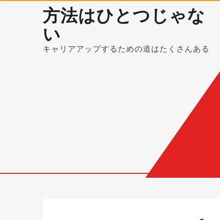
Skip
方法はひとつじゃな
to
い
content
キャリアアップするための道はたくさんある